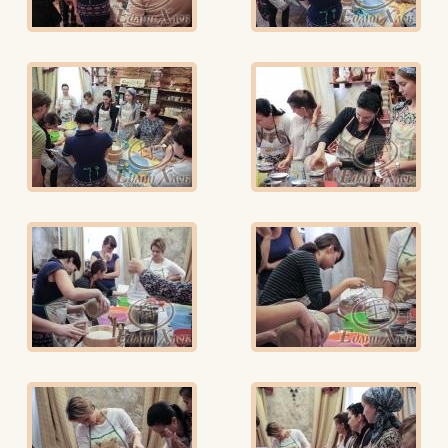
Едлин