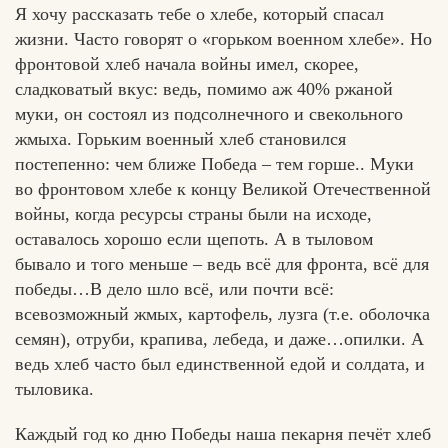
Я хочу рассказать тебе о хлебе, который спасал
жизни. Часто говорят о «горьком военном хлебе». Но
фронтовой хлеб начала войны имел, скорее,
сладковатый вкус: ведь, помимо аж 40% ржаной
муки, он состоял из подсолнечного и свекольного
жмыха. Горьким военный хлеб становился
постепенно: чем ближе Победа – тем горше.. Муки
во фронтовом хлебе к концу Великой Отечественной
войны, когда ресурсы страны были на исходе,
оставалось хорошо если щепоть. А в тыловом
бывало и того меньше – ведь всё для фронта, всё для
победы…В дело шло всё, или почти всё:
всевозможный жмых, картофель, лузга (т.е. оболочка
семян), отруби, крапива, лебеда, и даже…опилки. А
ведь хлеб часто был единственной едой и солдата, и
тыловика.
Каждый год ко дню Победы наша пекарня печёт хлеб