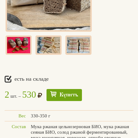
есть на складе
2
530
Купить
шт. –
Вес
330-350 г
Состав
Мука ржаная цельнозерновая БИО, мука ржаная
сеяная БИО, солод ржаной ферментированный,
Едлин
мука конопляная, кориандр, отруби овсяные,