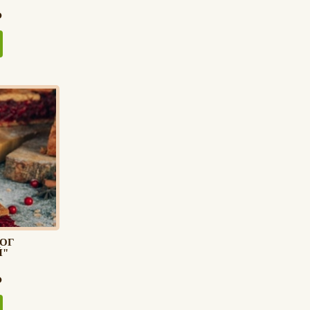
ОГ
Й"