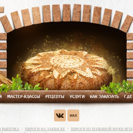
Я
МАСТЕР-КЛАССЫ
РЕЦЕПТЫ
УСЛУГИ
КАК ЗАКАЗАТЬ
ГДЕ
И ВЫПЕЧКА
ПИРОГИ НА ЗАКВАСКЕ
ПИРОГИ ИЗ ПОЛБЯНОЙ МУКИ ЯГО