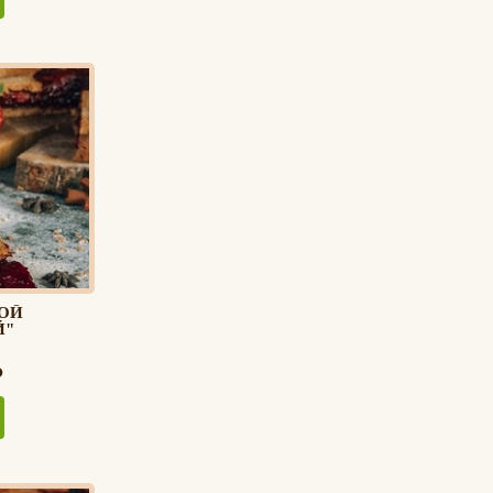
ОЙ
Й"