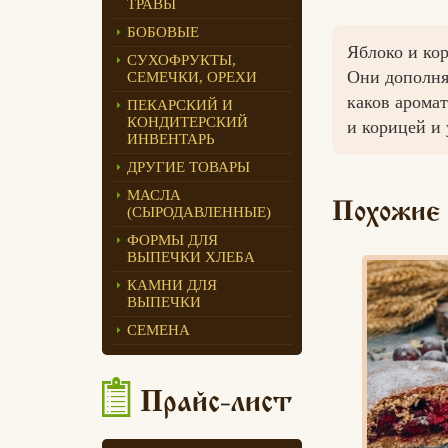
ТРАВЫ
Едлин Хлеб
БОБОВЫЕ
Яблоко и кор
СУХОФРУКТЫ,
Они дополняю
СЕМЕЧКИ, ОРЕХИ
каков арома
ПЕКАРСКИЙ И
КОНДИТЕРСКИЙ
и корицей и
ИНВЕНТАРЬ
ДРУГИЕ ТОВАРЫ
МАСЛА
Похожие
(СЫРОДАВЛЕННЫЕ)
ФОРМЫ ДЛЯ
ВЫПЕЧКИ ХЛЕБА
КАМНИ ДЛЯ
ВЫПЕЧКИ
СЕМЕНА
Прайс-лист