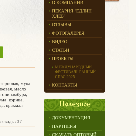
О КОМПАНИИ
ПЕКАРНЯ "ЕДЛИН
ХЛЕБ"
ОТЗЫВЫ
ФОТОГАЛЕРЕЯ
ВИДЕО
СТАТЬИ
ПРОЕКТЫ
МЕЖДУНАРОДНЫЙ
ФЕСТИВАЛЬ БАННЫЙ
СПАС 2025
зерновая, мука
КОНТАКТЫ
иковая, масло
 топинамбура,
ума, корица,
Полезное
да, крахмал
ДОКУМЕНТАЦИЯ
глеводы: 37
ПАРТНЕРЫ
СКАЧАТЬ ОПТОВЫЙ