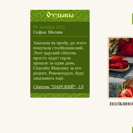
Отзывы
09 декабря 2022
Софья, Москва
Заказала на пробу, до этого
покупала столбушинский.
Этот царский сбитень
просто чудо! горло
прошло за один день.
Спасибо Максиму за его
рецепт. Рекомендую, буду
заказывать ещё.
Сбитень "ЦАРСКИЙ", 1Л
ПОЛБЯНО