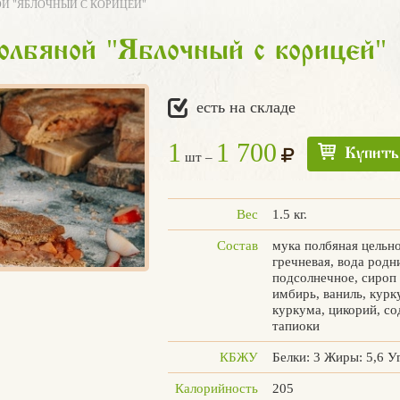
Й "ЯБЛОЧНЫЙ С КОРИЦЕЙ"
"
"
полбяной
Яблочный с корицей
есть на складе
1
1 700
Купить
шт –
Вес
1.5 кг.
Состав
мука полбяная цельно
гречневая, вода родн
подсолнечное, сироп
имбирь, ваниль, курк
куркума, цикорий, со
тапиоки
КБЖУ
Белки: 3 Жиры: 5,6 У
Калорийность
205