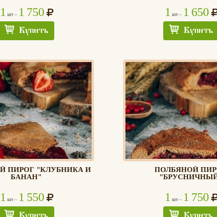
1
1 750
1
1 650
шт –
шт –
Купить
Купить
Й ПИРОГ "КЛУБНИКА И
ПОЛБЯНОЙ ПИР
БАНАН"
"БРУСНИЧНЫ
1
1 550
1
1 750
шт –
шт –
Купить
Купить