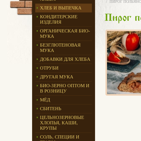
ПИРОГ ПОЛБЯНО
ХЛЕБ И ВЫПЕЧКА
Пирог 
КОНДИТЕРСКИЕ
ИЗДЕЛИЯ
ОРГАНИЧЕСКАЯ БИО-
МУКА
БЕЗГЛЮТЕНОВАЯ
МУКА
ДОБАВКИ ДЛЯ ХЛЕБА
ОТРУБИ
ДРУГАЯ МУКА
БИО-ЗЕРНО ОПТОМ И
В РОЗНИЦУ
МЁД
СБИТЕНЬ
ЦЕЛЬНОЗЕРНОВЫЕ
ХЛОПЬЯ, КАШИ,
КРУПЫ
СОЛЬ, СПЕЦИИ И