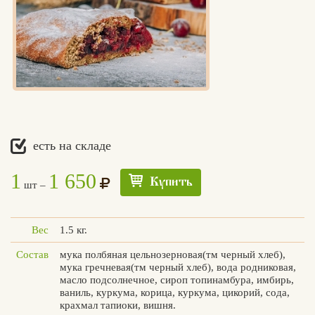
есть на складе
1
1 650
Купить
шт –
Вес
1.5 кг.
Состав
мука полбяная цельнозерновая(тм черный хлеб),
мука гречневая(тм черный хлеб), вода родниковая,
масло подсолнечное, сироп топинамбура, имбирь,
ваниль, куркума, корица, куркума, цикорий, сода,
крахмал тапиоки, вишня.
Едлин