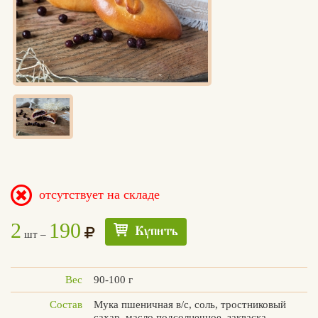
отсутствует на складе
2
190
Купить
шт –
Вес
90-100 г
Состав
Мука пшеничная в/с, соль, тростниковый
Едлин
сахар, масло подсолнечное, закваска,