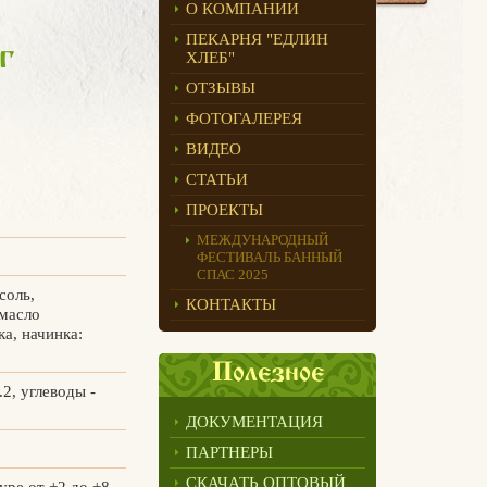
О КОМПАНИИ
ПЕКАРНЯ "ЕДЛИН
г
ХЛЕБ"
ОТЗЫВЫ
ФОТОГАЛЕРЕЯ
ВИДЕО
СТАТЬИ
ПРОЕКТЫ
МЕЖДУНАРОДНЫЙ
ФЕСТИВАЛЬ БАННЫЙ
СПАС 2025
соль,
КОНТАКТЫ
 масло
ка, начинка:
Полезное
.2, углеводы -
ДОКУМЕНТАЦИЯ
ПАРТНЕРЫ
СКАЧАТЬ ОПТОВЫЙ
уре от +2 до +8