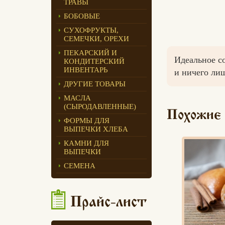
ТРАВЫ
Едлин Хлеб
БОБОВЫЕ
СУХОФРУКТЫ,
СЕМЕЧКИ, ОРЕХИ
ПЕКАРСКИЙ И
Идеальное с
КОНДИТЕРСКИЙ
ИНВЕНТАРЬ
и ничего ли
ДРУГИЕ ТОВАРЫ
МАСЛА
(СЫРОДАВЛЕННЫЕ)
Похожие
ФОРМЫ ДЛЯ
ВЫПЕЧКИ ХЛЕБА
КАМНИ ДЛЯ
ВЫПЕЧКИ
СЕМЕНА
Прайс-лист