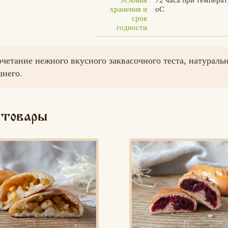
хранения и
оС
срок
годности
очетание нежного вкусного заквасочного теста, натураль
шнего.
 товары
Вконтакте
Max