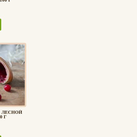
100 Г
С ЛЕСНОЙ
0 Г