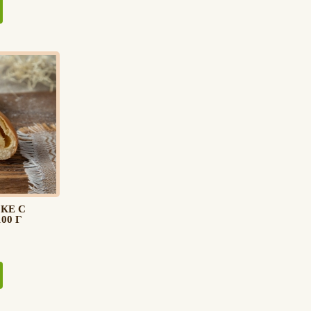
КЕ С
00 Г