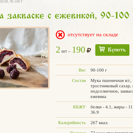
ОЙ, 90-100 Г
а закваске с ежевикой, 90-100 
отсутствует на складе
2
190
Купить
шт –
Вес
90-100 г
Состав
Мука пшеничная в/с, 
тростниковый сахар,
подсолнечное, заквас
ежевика
КБЖУ
белки - 4.1, жиры - 11
36.9
Калорийность
267 ккал.
Условия
72 часа при температ