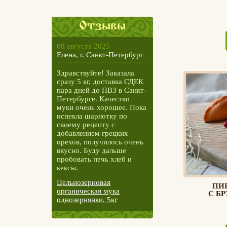
Отзывы
08 августа 2025
Елена, г. Санкт-Петербург
Здравствуйте! Заказала
сразу 5 кг, доставка СДЕК
пара дней до ПВЗ в Санкт-
Петербурге. Качество
муки очень хорошее. Пока
испекла шарлотку по
своему рецепту с
добавлением грецких
орехов, получилось очень
вкусно. Буду дальше
пробовать печь хлеб и
кексы.
Цельнозерновая
ПИР
органическая мука
С БР
однозернянки, 5кг