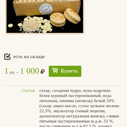
есть на складе
1
1 000
Купить
уп. –
Состав
сахар, сахарная пудра, мука кедровая,
белок куриный пастеризованный, вода
питьевая), начинка (шоколад белый 34%
(сахар, какао-масло, сухое цельное молоко
22,3%, эмульгатор соевый лецитин,
ароматизатор натуральная ваниль), сливки
питьевые пастеризованные м.д.ж. 33 %,
Едлин
масло сливочное м.д.ж 82,5 %, кунжут