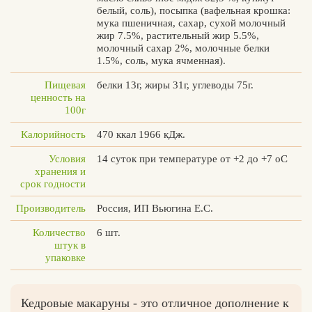
белый, соль), посыпка (вафельная крошка:
мука пшеничная, сахар, сухой молочный
жир 7.5%, растительный жир 5.5%,
молочный сахар 2%, молочные белки
1.5%, соль, мука ячменная).
Вконтакте
Max
Пищевая
белки 13г, жиры 31г, углеводы 75г.
ценность на
100г
Калорийность
470 ккал 1966 кДж.
Условия
14 суток при температуре от +2 до +7 оС
хранения и
срок годности
Производитель
Россия, ИП Вьюгина Е.С.
Количество
6 шт.
штук в
упаковке
Кедровые макаруны - это отличное дополнение к