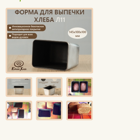
Едлин