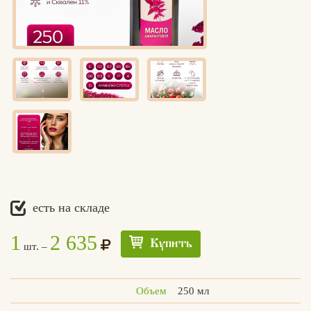
есть на складе
1
2 635
Купить
шт. –
Объем
250 мл
Едлин