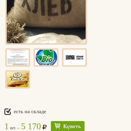
есть на складе
1
5 170
Купить
шт. –
Едлин