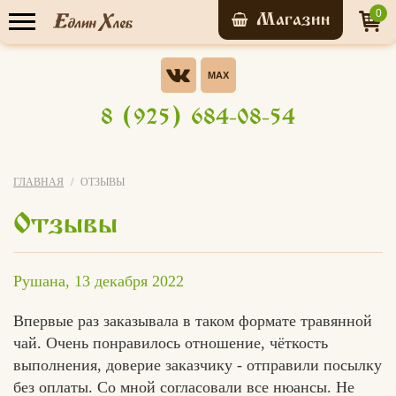
0
Прайс-лист
Опрос
Хотели бы Вы участвовать в
8 (925) 684-08-54
бонусной системе ЭВО-
У нас уже обучились
КАРТА?
Да, конечно!
ГЛАВНАЯ
ОТЗЫВЫ
7 156 человек
Нет
Отзывы
Записаться на
я не знаю что это за бонусная
мастер-класс
система
Рушана, 13 декабря 2022
Свой вариант
Впервые раз заказывала в таком формате травянной
чай. Очень понравилось отношение, чёткость
Голосовать
выполнения, доверие заказчику - отправили посылку
без оплаты. Со мной согласовали все нюансы. Не