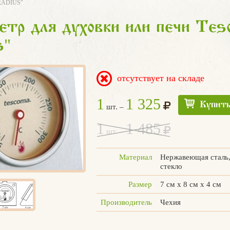
RADIUS"
тр для духовки или печи Tes
"
s
отсутствует на складе
1
1 325
Купит
шт. –
1
1 485
шт. –
Материал
Нержавеющая сталь,
стекло
Размер
7 см х 8 см х 4 см
Производитель
Чехия