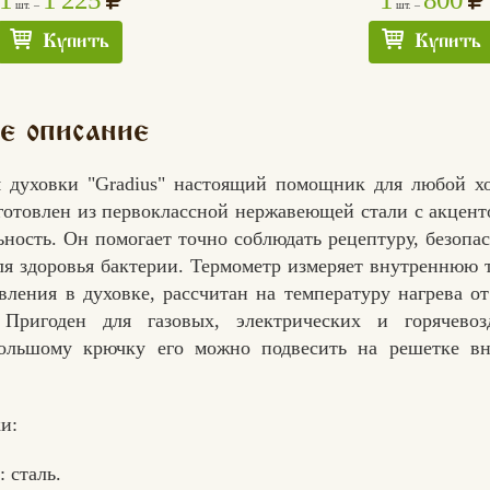
шт. –
шт. –
Купить
Купить
е описание
я духовки "Gradius" настоящий помощник для любой хо
готовлен из первоклассной нержавеющей стали с акцент
ность. Он помогает точно соблюдать рецептуру, безопа
ля здоровья бактерии. Термометр измеряет внутреннюю 
вления в духовке, рассчитан на температуру нагрева о
Пригоден для газовых, электрических и горячево
большому крючку его можно подвесить на решетке вн
и:
 сталь.