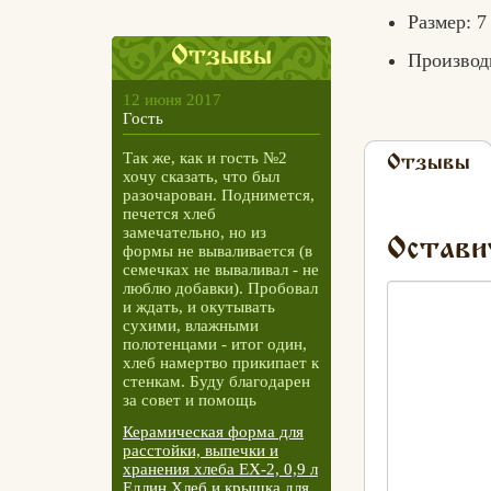
Размер: 7 
Отзывы
Производ
12 июня 2017
Гость
Так же, как и гость №2
Отзывы
хочу сказать, что был
разочарован. Поднимется,
печется хлеб
замечательно, но из
Остави
формы не вываливается (в
семечках не вываливал - не
люблю добавки). Пробовал
и ждать, и окутывать
сухими, влажными
полотенцами - итог один,
хлеб намертво прикипает к
стенкам. Буду благодарен
за совет и помощь
Керамическая форма для
расстойки, выпечки и
хранения хлеба ЕХ-2, 0,9 л
Едлин Хлеб и крышка для