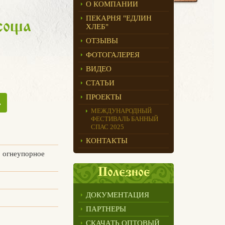
О КОМПАНИИ
ПЕКАРНЯ "ЕДЛИН
coma
ХЛЕБ"
ОТЗЫВЫ
ФОТОГАЛЕРЕЯ
ВИДЕО
СТАТЬИ
ПРОЕКТЫ
ь
МЕЖДУНАРОДНЫЙ
ФЕСТИВАЛЬ БАННЫЙ
СПАС 2025
КОНТАКТЫ
 огнеупорное
Полезное
ДОКУМЕНТАЦИЯ
ПАРТНЕРЫ
СКАЧАТЬ ОПТОВЫЙ