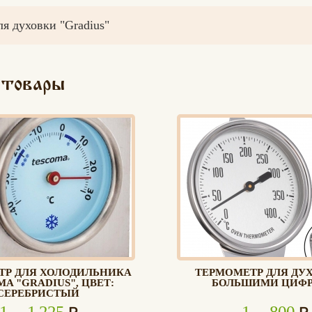
я духовки "Gradius"
 товары
ТР ДЛЯ ХОЛОДИЛЬНИКА
ТЕРМОМЕТР ДЛЯ ДУ
Вконтакте
Max
A "GRADIUS", ЦВЕТ:
БОЛЬШИМИ ЦИФ
СЕРЕБРИСТЫЙ
1
1 225
1
800