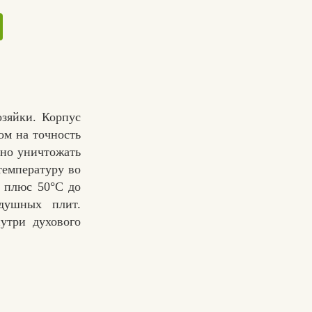
зяйки. Корпус
ом на точность
сно уничтожать
температуру во
т плюс 50°C до
здушных плит.
утри духового