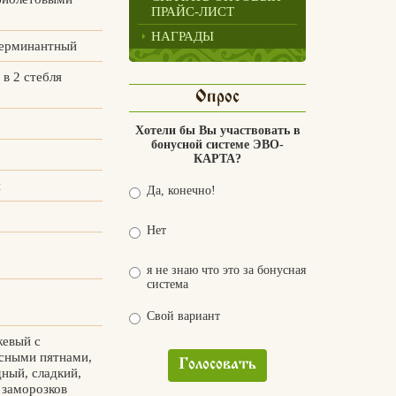
ПРАЙС-ЛИСТ
НАГРАДЫ
терминантный
в 2 стебля
Опрос
Хотели бы Вы участвовать в
бонусной системе ЭВО-
КАРТА?
й
Да, конечно!
Нет
я не знаю что это за бонусная
система
Свой вариант
жевый с
сными пятнами,
Голосовать
дный, сладкий,
 заморозков