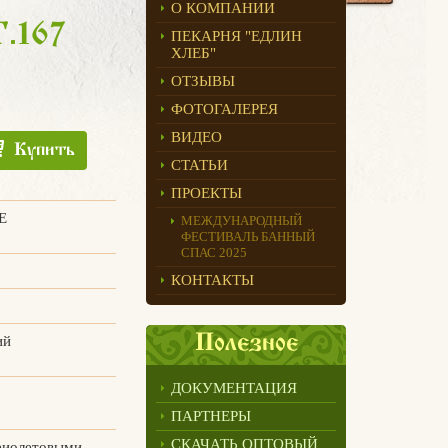
О КОМПАНИИ
.167
ПЕКАРНЯ "ЕДЛИН
ХЛЕБ"
ОТЗЫВЫ
ФОТОГАЛЕРЕЯ
ВИДЕО
Купить
СТАТЬИ
ПРОЕКТЫ
E
МЕЖДУНАРОДНЫЙ
ФЕСТИВАЛЬ БАННЫЙ
СПАС 2025
КОНТАКТЫ
Полезное
ий
ДОКУМЕНТАЦИЯ
ПАРТНЕРЫ
СКАЧАТЬ ОПТОВЫЙ
фиолетовыми