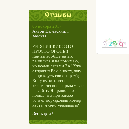
Отзывы
05 ноября 2017
Антон Валевский, г.
Москва
РЕБЯТУШКИ!!! ЭТО
ПРОСТО ОГОНЬ!!!
Как вы вообще на это
решились я не понимаю,
но всеми лапами ЗА! Уже
отправил Вам анкету, жду
не дождусь свою карту))
Хочу купить жене
керамические формы у вас
на сайте. Я правильно
понял, что при заказе
только порядковый номер
карты нужно указывать?
Эво-карта+