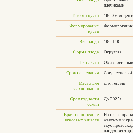
плечиками
Высота куста
180-2м инден
Формирование
Формирование 
куста
Вес плода
100-140г
Форма плода
Округлая
Тип листа
Обыкновенны
Срок созревания
Среднеспелый
Место для
Для теплиц
выращивания
Срок годности
До 2025г
семян
Краткое описание
На срезе оран
Вконтакте
Max
вкусовых качеств
жёлтыми и кра
вкус превосхо
плодоносит до