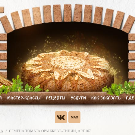
Я
МАСТЕР-КЛАССЫ
РЕЦЕПТЫ
УСЛУГИ
КАК ЗАКАЗАТЬ
ГДЕ
НА
СЕМЕНА ТОМАТА ОРАНЖЕВО-СИНИЙ, ART.167