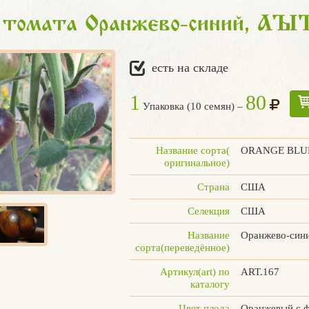
 томата Оранжево-синий, ART
есть на складе
1
80
Упаковка (10 семян) –
Название сорта(
ORANGE BLU
оригинальное)
Страна
США
Селекция
США
Название
Оранжево-син
сорта(переведённое)
Артикул(art) по
ART.167
каталогу
Цвет плода
Оранжевый с 