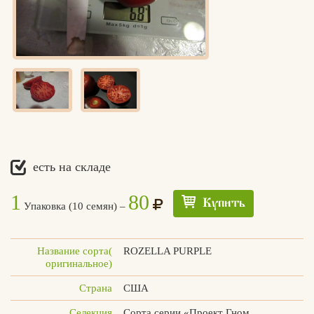
есть на складе
1
80
Купить
Упаковка (10 семян) –
Название сорта(
ROZELLA PURPLE
оригинальное)
Страна
США
Едлин
Селекция
Сорта серии «Проект Гном