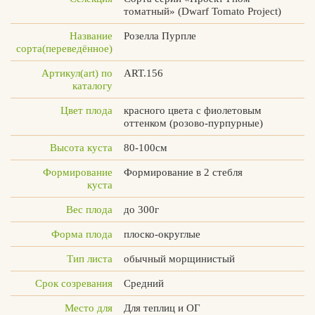
томатный» (Dwarf Tomato Project)
Название
Розелла Пурпле
сорта(переведённое)
Вконтакте
Max
Артикул(art) по
ART.156
каталогу
Цвет плода
красного цвета с фиолетовым
оттенком (розово-пурпурные)
Высота куста
80-100см
Формирование
Формирование в 2 стебля
куста
Вес плода
до 300г
Форма плода
плоско-округлые
Тип листа
обычный морщинистый
Срок созревания
Средний
Место для
Для теплиц и ОГ