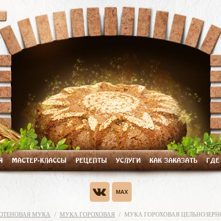
Я
МАСТЕР-КЛАССЫ
РЕЦЕПТЫ
УСЛУГИ
КАК ЗАКАЗАТЬ
ГДЕ
ЮТЕНОВАЯ МУКА
МУКА ГОРОХОВАЯ
МУКА ГОРОХОВАЯ ЦЕЛЬНОЗЕРНОВ