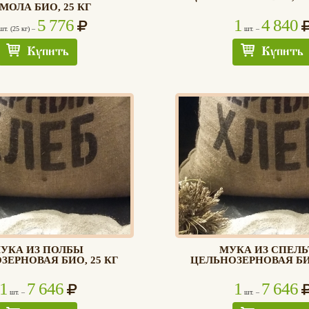
МОЛА БИО, 25 КГ
5 776
1
4 840
т. (25 кг) –
шт. –
Купить
Купить
УКА ИЗ ПОЛБЫ
МУКА ИЗ СПЕЛ
ЗЕРНОВАЯ БИО, 25 КГ
ЦЕЛЬНОЗЕРНОВАЯ БИО
1
7 646
1
7 646
шт. –
шт. –