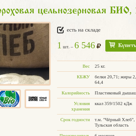
роховая цельнозерновая БИО, 
есть на складе
1
6 546
Купит
шт. –
Вес
25 кг.
КБЖУ
белки 20,71; жиры 2
64,4
Калорийность
Пластиковый дыша
Условия
ккал 359/1502 кДж
хранения
Срок годности
т.м. "Чёрный Хлеб",
Тульская область
Производитель
6 месяцев