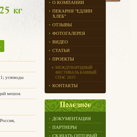
О КОМПАНИИ
25 кг
ПЕКАРНЯ "ЕДЛИН
ХЛЕБ"
ОТЗЫВЫ
ФОТОГАЛЕРЕЯ
ВИДЕО
ь
СТАТЬИ
ПРОЕКТЫ
МЕЖДУНАРОДНЫЙ
ФЕСТИВАЛЬ БАННЫЙ
,1; углеводы
СПАС 2025
КОНТАКТЫ
щий мешок
Полезное
ДОКУМЕНТАЦИЯ
 Россия,
ПАРТНЕРЫ
СКАЧАТЬ ОПТОВЫЙ