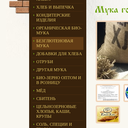
ХЛЕБ И ВЫПЕЧКА
Мука го
КОНДИТЕРСКИЕ
ИЗДЕЛИЯ
ОРГАНИЧЕСКАЯ БИО-
МУКА
БЕЗГЛЮТЕНОВАЯ
МУКА
ДОБАВКИ ДЛЯ ХЛЕБА
ОТРУБИ
ДРУГАЯ МУКА
БИО-ЗЕРНО ОПТОМ И
В РОЗНИЦУ
МЁД
СБИТЕНЬ
ЦЕЛЬНОЗЕРНОВЫЕ
ХЛОПЬЯ, КАШИ,
КРУПЫ
СОЛЬ, СПЕЦИИ И