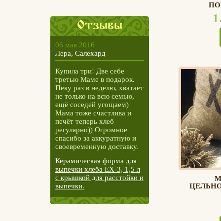
ПО
1
ш
Отзывы
06 мая 2016
Лера, Салехард
Купила три! Две себе
третью Маме в подарок.
Пеку раз в неделю, хватает
не только на всю семью,
ещё соседей угощаем)
Мама тоже счастлива и
печёт теперь хлеб
регулярно)) Огромное
спасибо за аккуратную и
своевременную доставку.
Керамичеcкая форма для
выпечки хлеба ЕХ-3, 1,5 л
с крышкой для расстойки и
М
выпечки.
ЦЕЛЬНО