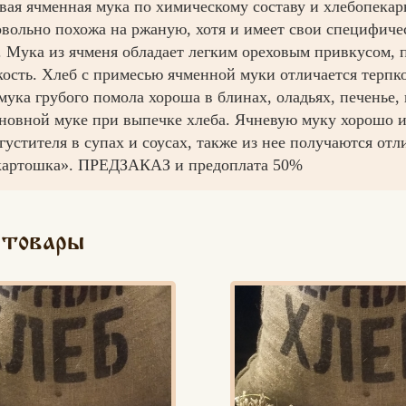
вая ячменная мука по химическому составу и хлебопека
овольно похожа на ржаную, хотя и имеет свои специфиче
. Мука из ячменя обладает легким ореховым привкусом, 
кость. Хлеб с примесью ячменной муки отличается терпк
мука грубого помола хороша в блинах, оладьях, печенье, 
сновной муке при выпечке хлеба. Ячневую муку хорошо и
агустителя в супах и соусах, также из нее получаются от
картошка». ПРЕДЗАКАЗ и предоплата 50%
 товары