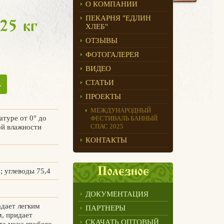
О КОМПАНИИ
ПЕКАРНЯ "ЕДЛИН
25 кг
ХЛЕБ"
ОТЗЫВЫ
ФОТОГАЛЕРЕЯ
ВИДЕО
СТАТЬИ
ь
ПРОЕКТЫ
МЕЖДУНАРОДНЫЙ
туре от 0° до
ФЕСТИВАЛЬ БАННЫЙ
СПАС 2025
ой влажности
КОНТАКТЫ
Полезное
; углеводы 75,4
ДОКУМЕНТАЦИЯ
адает легким
ПАРТНЕРЫ
, придает
СКАЧАТЬ ОПТОВЫЙ
та мука грубого