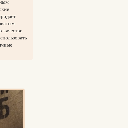
рным
ские
придает
оватым
в качестве
спользовать
личные