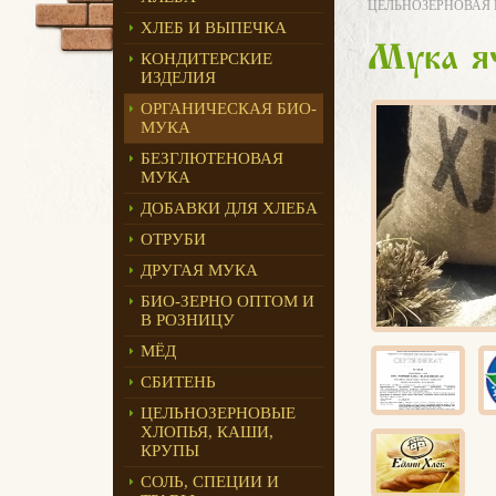
ЦЕЛЬНОЗЕРНОВАЯ Б
ХЛЕБ И ВЫПЕЧКА
Мука яч
КОНДИТЕРСКИЕ
ИЗДЕЛИЯ
ОРГАНИЧЕСКАЯ БИО-
МУКА
БЕЗГЛЮТЕНОВАЯ
МУКА
ДОБАВКИ ДЛЯ ХЛЕБА
ОТРУБИ
ДРУГАЯ МУКА
БИО-ЗЕРНО ОПТОМ И
В РОЗНИЦУ
МЁД
СБИТЕНЬ
ЦЕЛЬНОЗЕРНОВЫЕ
ХЛОПЬЯ, КАШИ,
КРУПЫ
СОЛЬ, СПЕЦИИ И