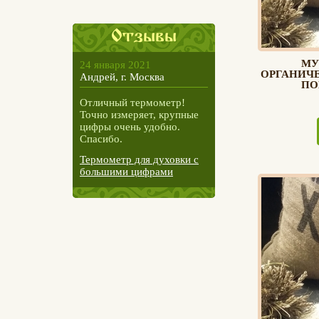
Отзывы
МУ
24 января 2021
ОРГАНИЧ
Андрей, г. Москва
ПО
Отличный термометр!
Точно измеряет, крупные
цифры очень удобно.
Спасибо.
Термометр для духовки с
большими цифрами