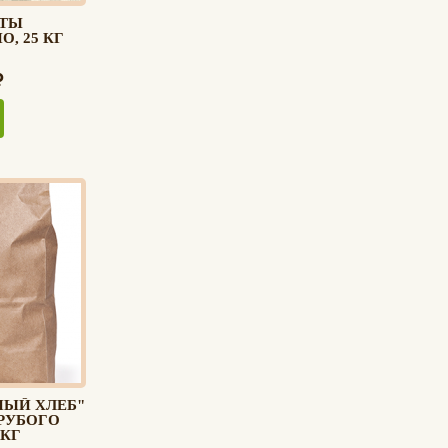
ЬТЫ
, 25 КГ
НЫЙ ХЛЕБ"
РУБОГО
 КГ