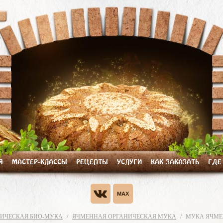
Я
МАСТЕР-КЛАССЫ
РЕЦЕПТЫ
УСЛУГИ
КАК ЗАКАЗАТЬ
ГДЕ
ИЧЕСКАЯ БИО-МУКА
ЯЧМЕННАЯ ОРГАНИЧЕСКАЯ МУКА
МУКА ЯЧМ