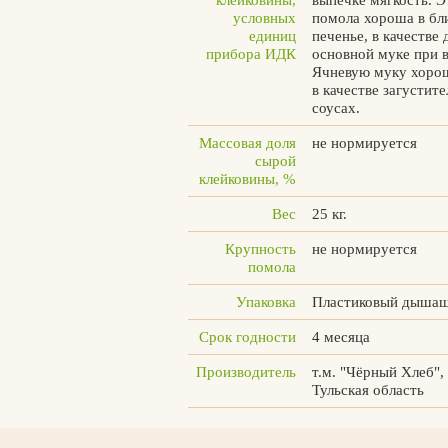
условных
помола хороша в бли
единиц
печенье, в качестве 
прибора ИДК
основной муке при в
Ячневую муку хорош
в качестве загустите
соусах.
Массовая доля
не нормируется
сырой
клейковины, %
Вес
25 кг.
Крупность
не нормируется
помола
Упаковка
Пластиковый дыша
Срок годности
4 месяца
Производитель
т.м. "Чёрный Хлеб",
Тульская область
Вконтакте
Max