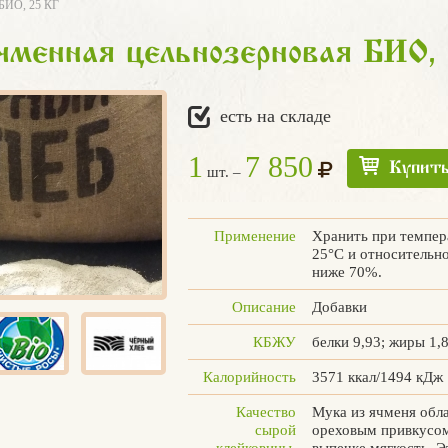
ИО, 25 КГ
менная цельнозерновая БИО, 
есть на складе
1
7 850
Купит
шт. –
Применение
Хранить при темпера
25°С и относительн
ниже 70%.
Описание
Добавки
КБЖУ
белки 9,93; жиры 1,8
Калорийность
3571 ккал/1494 кДж
Качество
Мука из ячменя обл
сырой
ореховым привкусом
клейковины,
выпечке мягкость. Э