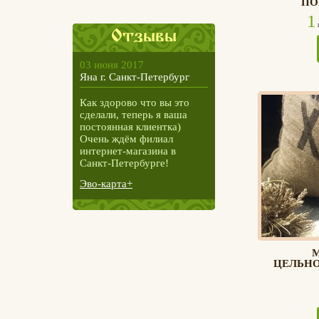
ПО
1
ш
Отзывы
03 июня 2017
Яна г. Санкт-Петербург
Как здорово что вы это
сделали, теперь я ваша
постоянная клиентка)
Очень ждём филиал
интернет-магазина в
Санкт-Петербурге!
Эво-карта+
ЦЕЛЬНО