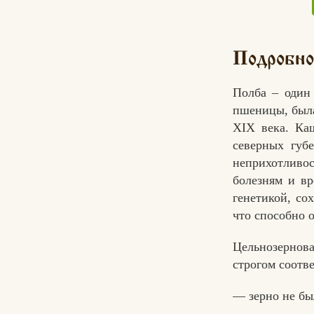
Подробно
Полба – один
пшеницы, была
XIX века. Ка
северных губ
неприхотливос
болезням и вр
генетикой, со
что способно 
Цельнозернова
строгом соотв
— зерно не бы