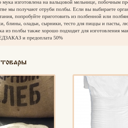
ко мука изготовлена на вальцовой мельнице, побочным п
стве мы получают отруби полбы. Если вы выбираете орга
тания, попробуйте приготовить из полбенной или полбя
ки, блины, оладьи, сырники, тесто для пиццы и пасты, л
ка из полбы также хорошо подходит для изготовления м
ЕДЗАКАЗ и предоплата 50%
 товары
Вконтакте
Max