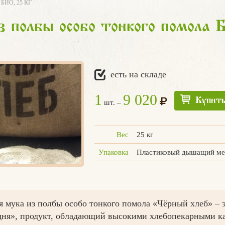
ИО, 25 КГ
 полбы особо тонкого помола 
есть на складе
1
9 020
Купит
шт. –
Вес
25 кг
Упаковка
Пластиковый дышащий м
я мука из полбы особо тонкого помола «Чёрный хлеб» – 
дня», продукт, обладающий высокими хлебопекарными ка