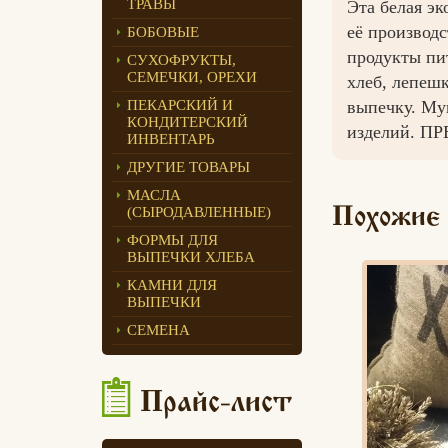
ТРАВЫ
Эта белая э
Едлин Хлеб
её производ
БОБОВЫЕ
продукты пи
СУХОФРУКТЫ,
СЕМЕЧКИ, ОРЕХИ
хлеб, лепеш
выпечку. Му
ПЕКАРСКИЙ И
КОНДИТЕРСКИЙ
изделий. ПР
ИНВЕНТАРЬ
ДРУГИЕ ТОВАРЫ
МАСЛА
(СЫРОДАВЛЕННЫЕ)
Похожие
ФОРМЫ ДЛЯ
ВЫПЕЧКИ ХЛЕБА
КАМНИ ДЛЯ
ВЫПЕЧКИ
СЕМЕНА
Прайс-лист