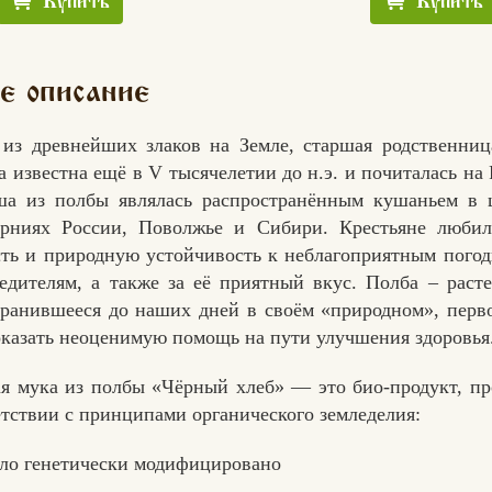
Купить
Купить
е описание
 из древнейших злаков на Земле, старшая родственниц
 известна ещё в V тысячелетии до н.э. и почиталась на 
ша из полбы являлась распространённым кушаньем в 
ерниях России, Поволжье и Сибири. Крестьяне любил
ть и природную устойчивость к неблагоприятным пого
едителям, а также за её приятный вкус. Полба – раст
хранившееся до наших дней в своём «природном», перв
оказать неоценимую помощь на пути улучшения здоровья
я мука из полбы «Чёрный хлеб» — это био-продукт, п
етствии с принципами органического земледелия:
ло генетически модифицировано