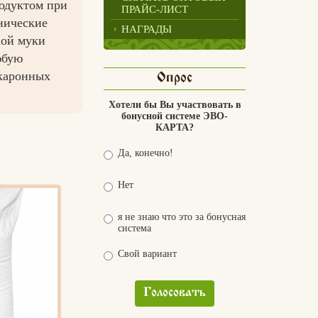
родуктом при
ПРАЙС-ЛИСТ
нические
НАГРАДЫ
ной муки
юбую
акаронных
Опрос
Хотели бы Вы участвовать в
бонусной системе ЭВО-
КАРТА?
Да, конечно!
Нет
я не знаю что это за бонусная
система
Свой вариант
Голосовать