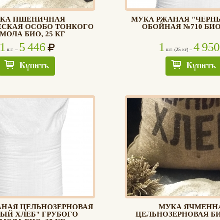
КА ПШЕНИЧНАЯ
МУКА РЖАНАЯ "ЧЁРН
ЕСКАЯ ОСОБО ТОНКОГО
ОБОЙНАЯ №710 БИО,
МОЛА БИО, 25 КГ
1
5 446
1
4 950
шт. –
шт. (25 кг) –
Купить
Купить
АНАЯ ЦЕЛЬНОЗЕРНОВАЯ
МУКА ЯЧМЕНН
ЫЙ ХЛЕБ" ГРУБОГО
ЦЕЛЬНОЗЕРНОВАЯ БИО