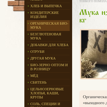
ТОНКОГО ПОМОЛА Б
ХЛЕБ И ВЫПЕЧКА
Мука из
КОНДИТЕРСКИЕ
ИЗДЕЛИЯ
кг
ОРГАНИЧЕСКАЯ БИО-
МУКА
БЕЗГЛЮТЕНОВАЯ
МУКА
ДОБАВКИ ДЛЯ ХЛЕБА
ОТРУБИ
ДРУГАЯ МУКА
БИО-ЗЕРНО ОПТОМ И
В РОЗНИЦУ
МЁД
СБИТЕНЬ
ЦЕЛЬНОЗЕРНОВЫЕ
ХЛОПЬЯ, КАШИ,
Органическа
КРУПЫ
«выходного 
СОЛЬ, СПЕЦИИ И