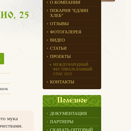
О КОМПАНИИ
ПЕКАРНЯ "ЕДЛИН
БИО, 25
ХЛЕБ"
ОТЗЫВЫ
ФОТОГАЛЕРЕЯ
ВИДЕО
СТАТЬИ
ПРОЕКТЫ
ь
МЕЖДУНАРОДНЫЙ
ФЕСТИВАЛЬ БАННЫЙ
СПАС 2025
КОНТАКТЫ
ешок
Полезное
ДОКУМЕНТАЦИЯ
это мука
ПАРТНЕРЫ
чествами.
СКАЧАТЬ ОПТОВЫЙ