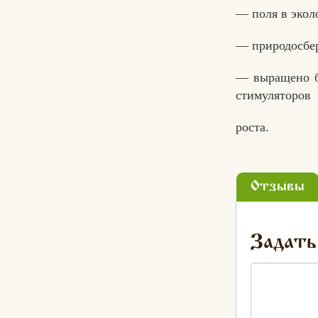
— поля в экол
— природосбер
— выращено б
стимуляторов
роста.
Отзывы
Задать