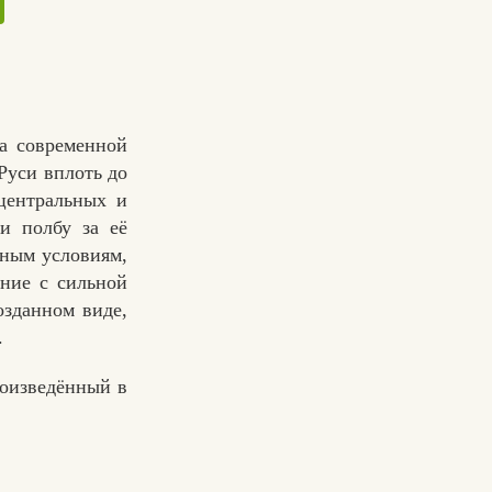
а современной
Руси вплоть до
центральных и
и полбу за её
дным условиям,
ение с сильной
озданном виде,
.
роизведённый в