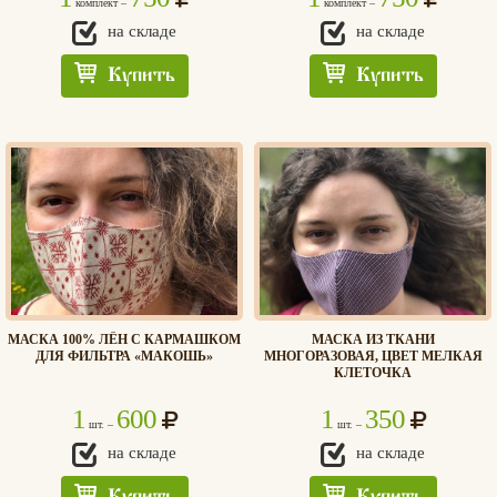
комплект –
комплект –
на складе
на складе
Купить
Купить
МАСКА 100% ЛЁН С КАРМАШКОМ
МАСКА ИЗ ТКАНИ
ДЛЯ ФИЛЬТРА «МАКОШЬ»
МНОГОРАЗОВАЯ, ЦВЕТ МЕЛКАЯ
КЛЕТОЧКА
1
600
1
350
шт. –
шт. –
на складе
на складе