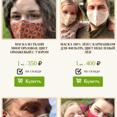
МАСКА ИЗ ТКАНИ
МАСКА 100% ЛЁН С КАРМАШКОМ
МНОГОРАЗОВАЯ, ЦВЕТ
ДЛЯ ФИЛЬТРА, ЦВЕТ НЕБЕЛЕНЫЙ
ОРАНЖЕВЫЙ С УЗОРОМ
ЛЁН
1
350
1
400
шт. –
шт. –
на складе
на складе
Купить
Купить
Хлеб