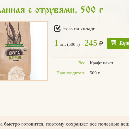
анная с отрубями, 500 г
есть на складе
1
245
Куп
шт. (500 г) –
Вес
Крафт пакет
Производитель
500 г.
 быстро готовится, поэтому сохраняет все полезные вещ