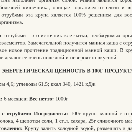
. Она наполняет организм силой. Манка является хоро
 болезней кишечника, очищает организм от слизи и в
 отрубями эта крупа является 100% решением для вос
организма.
с отрубями - это источник клетчатки, необходимых ор
оэлементов. Замечательной получится манная каша с от
овое новое прочтение традиционной манной каши. В кр
ые делают ее очень полезной и невероятно вкусной.
ЭНЕРГЕТИЧЕСКАЯ ЦЕННОСТЬ В 100Г ПРОДУКТ
ры 4,6; углеводы 61,5; ккал 340, 1421 кДж
:
6 месяцев;
Вес нетто:
1000г
 с отрубями: Ингредиенты:
100г крупы манной с отр
олока, 4 щепотки соли, 1 ст.л. сахара, 25г сливочного ма
товления:
Крупу залить холодной водой, размешать и да