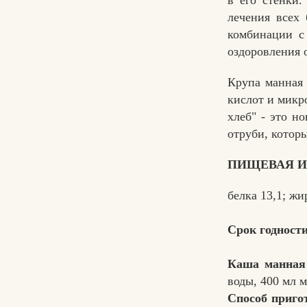
в его стенки
лечения всех
комбинации с
оздоровления 
Крупа манная 
кислот и микр
хлеб" - это н
отруби, котор
ПИЩЕВАЯ И 
белка 13,1; жи
Срок годности
Каша манная
воды, 400 мл м
Способ приго