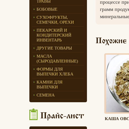
ТРАВЫ
процессе пр
Едлин Хлеб
грамм продук
БОБОВЫЕ
минеральные 
СУХОФРУКТЫ,
СЕМЕЧКИ, ОРЕХИ
ПЕКАРСКИЙ И
КОНДИТЕРСКИЙ
Похожие
ИНВЕНТАРЬ
ДРУГИЕ ТОВАРЫ
МАСЛА
(СЫРОДАВЛЕННЫЕ)
ФОРМЫ ДЛЯ
ВЫПЕЧКИ ХЛЕБА
КАМНИ ДЛЯ
ВЫПЕЧКИ
СЕМЕНА
Прайс-лист
КАША ОВС