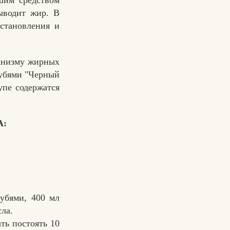
шим средством
ыводит жир. В
становления и
ганизму жирных
рубями "Черный
упе содержатся
А:
убями, 400 мл
сла.
ть постоять 10