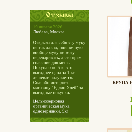
Отзывы
19 января 2026
Любава, Москва
Открыла для себя эту муку
не так давно, пшеничную
вообще муку не могу
переваривать, а это прям
спасение для меня.
Покупаю по 5 кг это
выгоднее цена за 1 кг
дешевле получается.
Спасибо интернет-
КРУПА 
магазину "Едлин Хлеб" за
выгодные покупки.
Цельнозерновая
органическая мука
однозернянки, 5кг