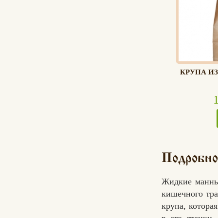
КРУПА И
Подробно
Жидкие манны
кишечного тра
крупа, котора