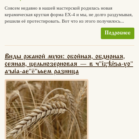
Совсем недавно в нашей мастерской родилась новая
керамическая круглая форма ЕХ-4 и мы, не долго раздумывая,
решили её протестировать. Вот что из этого получилось...
Подробнее
Виды ржаной муки: обойная, обдирная,
"
"
сеяная, цельнозерновая — в ч
izhitsa-yo
"
"
aria-label=
ё
>ем разница