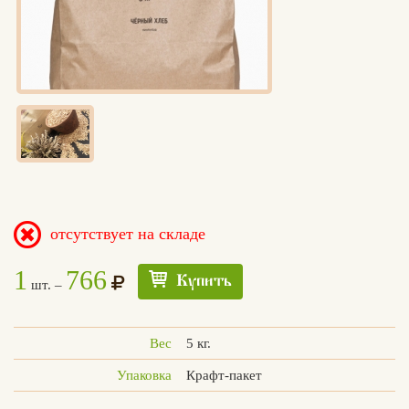
отсутствует на складе
1
766
Купить
шт. –
Вес
5 кг.
Упаковка
Крафт-пакет
Едлин