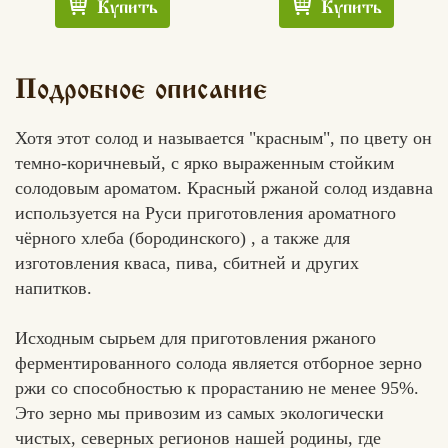
Купить
Купить
Подробное описание
Хотя этот солод и называется "красным", по цвету он
темно-коричневый, с ярко выраженным стойким
солодовым ароматом. Красный ржаной солод издавна
используется на Руси приготовления ароматного
чёрного хлеба (бородинского) , а также для
изготовления кваса, пива, сбитней и других
напитков.
Исходным сырьем для приготовления ржаного
ферментированного солода является отборное зерно
ржи со способностью к прорастанию не менее 95%.
Это зерно мы привозим из самых экологически
Хлеб
чистых, северных регионов нашей родины, где