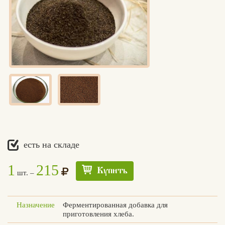
есть на складе
1
215
Купить
шт. –
Назначение
Ферментированная добавка для
приготовления хлеба.
Едлин