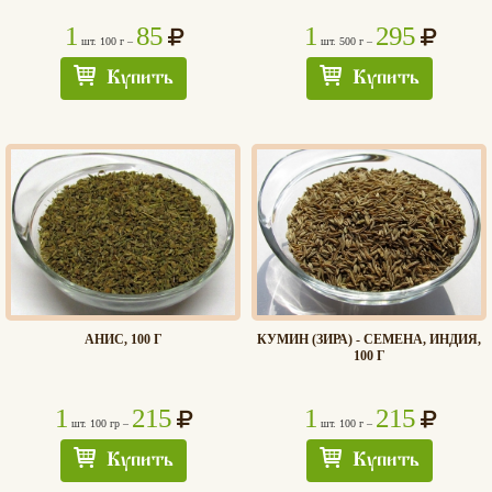
1
85
1
295
шт. 100 г –
шт. 500 г –
Купить
Купить
АНИС, 100 Г
КУМИН (ЗИРА) - СЕМЕНА, ИНДИЯ,
100 Г
1
215
1
215
шт. 100 гр –
шт. 100 г –
Купить
Купить