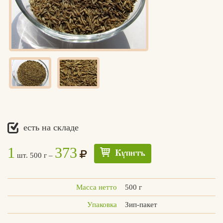
есть на складе
1
373
Купить
шт. 500 г –
Масса нетто
500 г
Упаковка
Зип-пакет
Едлин