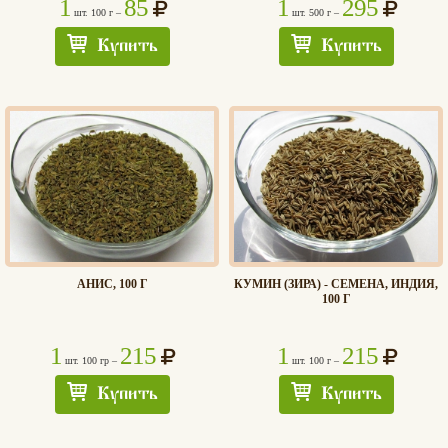
1
85
1
295
шт. 100 г –
шт. 500 г –
Купить
Купить
АНИС, 100 Г
КУМИН (ЗИРА) - СЕМЕНА, ИНДИЯ,
100 Г
1
215
1
215
шт. 100 гр –
шт. 100 г –
Купить
Купить