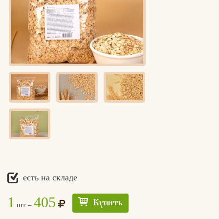
есть на складе
1
405
Купить
шт –
Едлин