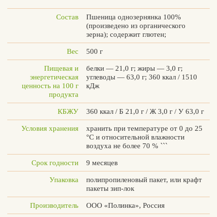
Состав
Пшеница однозернянка 100%
(произведено из органического
зерна); содержит глютен;
Вконтакте
Max
Вес
500 г
Пищевая и
белки — 21,0 г; жиры — 3,0 г;
энергетическая
углеводы — 63,0 г; 360 ккал / 1510
ценность на 100 г
кДж
продукта
КБЖУ
360 ккал / Б 21,0 г / Ж 3,0 г / У 63,0 г
Условия хранения
хранить при температуре от 0 до 25
°C и относительной влажности
воздуха не более 70 % ```
Срок годности
9 месяцев
Упаковка
полипропиленовый пакет, или крафт
пакеты зип-лок
Производитель
ООО «Полинка», Россия